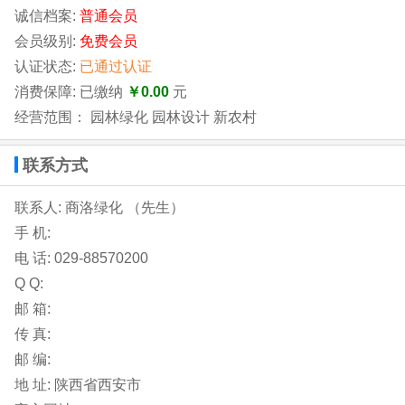
诚信档案:
普通会员
会员级别:
免费会员
认证状态:
已通过认证
消费保障: 已缴纳
￥0.00
元
经营范围： 园林绿化 园林设计 新农村
联系方式
联系人: 商洛绿化 （先生）
手 机:
电 话:
029-88570200
Q Q:
邮 箱:
传 真:
邮 编:
地 址:
陕西省西安市