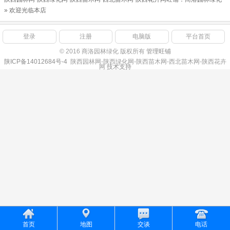
» 欢迎光临本店
登录
注册
电脑版
平台首页
© 2016 商洛园林绿化 版权所有
管理旺铺
陕ICP备14012684号-4
陕西园林网-陕西绿化网-陕西苗木网-西北苗木网-陕西花卉
网
技术支持
首页
地图
交谈
电话