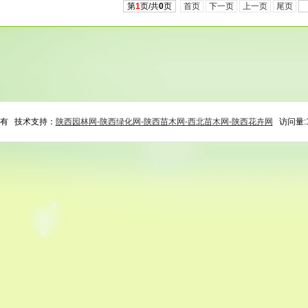
第
1
页/共
0
页
首页
下一页
上一页
尾页
所有 技术支持：
陕西园林网-陕西绿化网-陕西苗木网-西北苗木网-陕西花卉网
访问量:1